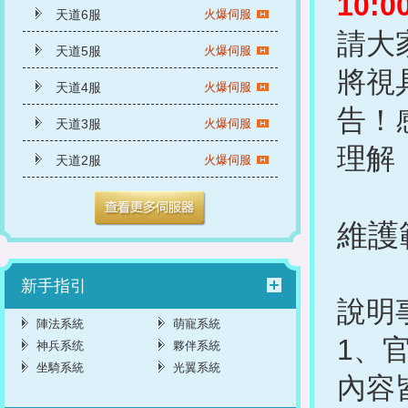
10:0
天道6服
火爆伺服
請大
天道5服
火爆伺服
將視
天道4服
火爆伺服
告！
天道3服
火爆伺服
理解
天道2服
火爆伺服
維護
新手指引
說明
陣法系統
萌寵系統
1、
神兵系统
夥伴系統
坐騎系統
光翼系統
內容