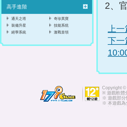
2、
高手進階
通天之塔
奇珍異寶
裝備升星
技能系统
上一
絕學系統
激戰首領
下一
10:
Copyright ©
※ 遊戲軟體
※ 遊戲部
※ 本遊戲
※ 請依個