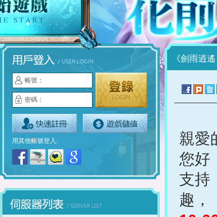
《劍雨逍遙
帳號：
密碼：
親愛
用其他帳號登入:
您好
支持
趣，