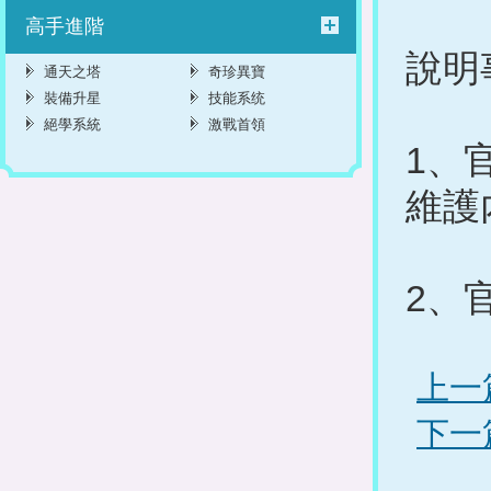
高手進階
說明
通天之塔
奇珍異寶
裝備升星
技能系统
絕學系統
激戰首領
1、
維護
2、
上一
下一