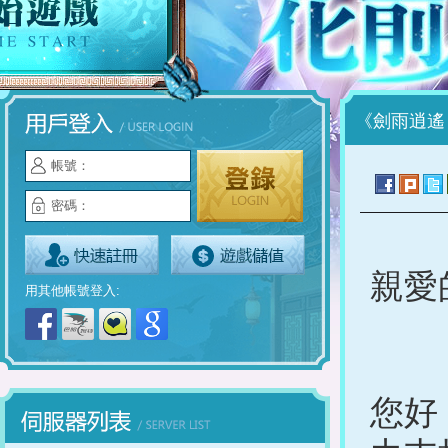
《劍雨逍遙
帳號：
密碼：
親愛
用其他帳號登入:
您好